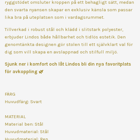
ryggstödet omsluter kroppen på ett behagligt sätt, medan
den svarta nyansen skapar en exklusiv känsla som passar
lika bra på uteplatsen som i vardagsrummet.
Tillverkad i robust stål och klädd i slitstark polyester,
erbjuder Lindos både hållbarhet och tidlös estetik. Den
genomtänkta designen gör stolen till ett självklart val för
dig som vill skapa en avslappnad och stilfull miljö.
Sjunk ner i komfort och låt Lindos bli din nya favoritplats
för avkoppling
🌿
FÄRG
Huvudfärg: Svart
MATERIAL
Material ben: Stål
Huvudmaterial: Stål
Huvudmaterial: Rep