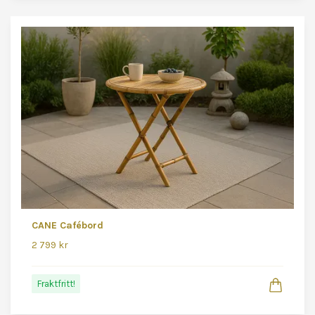
CANE Cafébord
2 799 kr
Fraktfritt!