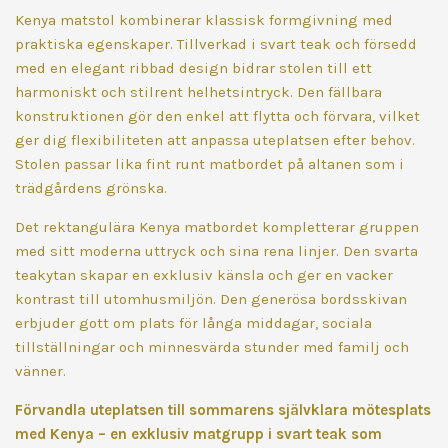
Kenya matstol kombinerar klassisk formgivning med
praktiska egenskaper. Tillverkad i svart teak och försedd
med en elegant ribbad design bidrar stolen till ett
harmoniskt och stilrent helhetsintryck. Den fällbara
konstruktionen gör den enkel att flytta och förvara, vilket
ger dig flexibiliteten att anpassa uteplatsen efter behov.
Stolen passar lika fint runt matbordet på altanen som i
trädgårdens grönska.
Det rektangulära Kenya matbordet kompletterar gruppen
med sitt moderna uttryck och sina rena linjer. Den svarta
teakytan skapar en exklusiv känsla och ger en vacker
kontrast till utomhusmiljön. Den generösa bordsskivan
erbjuder gott om plats för långa middagar, sociala
tillställningar och minnesvärda stunder med familj och
vänner.
Förvandla uteplatsen till sommarens självklara mötesplats
med Kenya – en exklusiv matgrupp i svart teak som