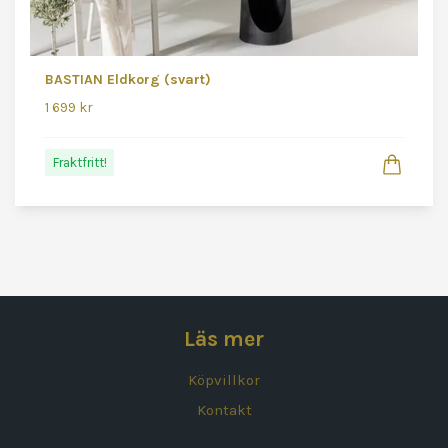
BASTIAN Eldkorg (svart)
1 699 kr
Fraktfritt!
Läs mer
Köpvillkor
Kontakt