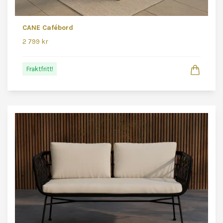
CANE Cafébord
2 799 kr
Fraktfritt!