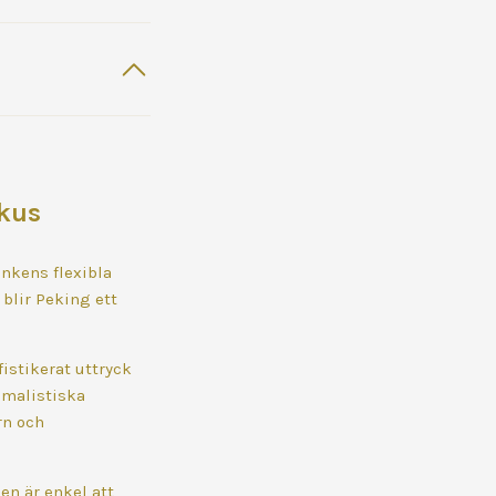
okus
nkens flexibla
blir Peking ett
istikerat uttryck
imalistiska
rn och
en är enkel att