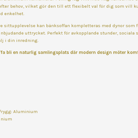
fter behov, vilket gör den till ett flexibelt val för dig som vill
ed enkelhet.
e sittupplevelse kan bänksoffan kompletteras med dynor som f
inbjudande uttrycket. Perfekt för avkopplande stunder, social
lj i din inredning.
a bli en naturlig samlingsplats där modern design möter komfor
ts/rygg: Aluminium
minium