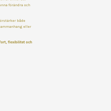
 kunna förändra och
örstärker både
a sammanhang eller
t, flexibilitet och