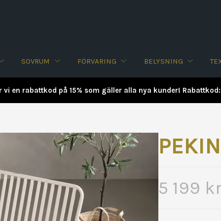
SOVRUM
FÖRVARING
BELYSNING
TE
r vi en rabattkod på 15% som gäller alla nya kunder! Rabattko
PEKIN
5 199 k