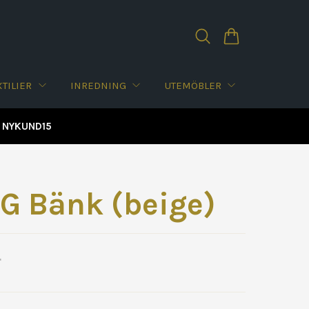
XTILIER
INREDNING
UTEMÖBLER
d: NYKUND15
G Bänk (beige)
r