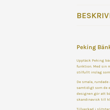
BESKRIV
Peking Bänk
Upptäck Peking bän
funktion. Med sin 
stilfullt inslag so
De smala, rundade a
samtidigt som de e
designen gör att bä
skandinavisk till k
Tillverkad i slitst