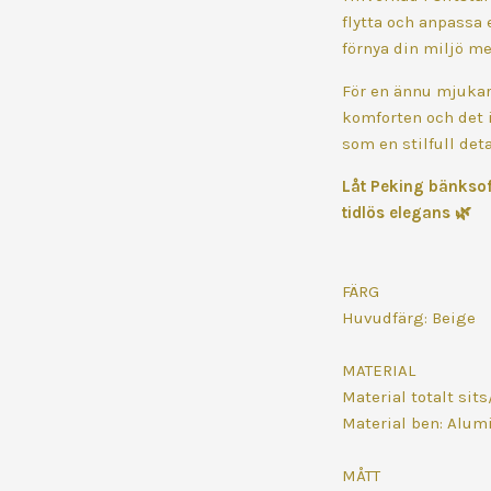
flytta och anpassa e
förnya din miljö m
För en ännu mjukar
komforten och det 
som en stilfull deta
Låt Peking bänksoff
tidlös elegans
🌿
FÄRG
Huvudfärg: Beige
MATERIAL
Material totalt si
Material ben: Alu
MÅTT