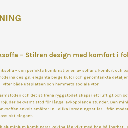
NING
soffa – Stilren design med komfort i f
ksoffa – den perfekta kombinationen av soffans komfort och bä
moderna design, eleganta beige kulör och genomtänkta detaljer 
m lyfter både uteplatsen och hemmets sociala ytor.
rmstöden och det stilrena ryggstödet skapar ett luftigt och sof
rbjuder bekvämt stöd för långa, avkopplande stunder. Den min
nksoffan enkelt smälter in i olika inredningsstilar – från mode
lassiskt elegant.
ark aluminium kombinerar Peking låg vikt med hög hållbarhet. D