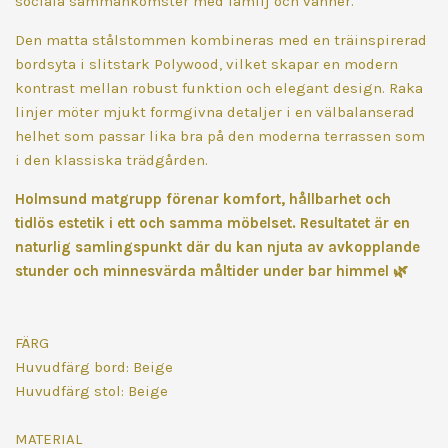
sociala sammankomster med familj och vänner.
Den matta stålstommen kombineras med en träinspirerad
bordsyta i slitstark Polywood, vilket skapar en modern
kontrast mellan robust funktion och elegant design. Raka
linjer möter mjukt formgivna detaljer i en välbalanserad
helhet som passar lika bra på den moderna terrassen som
i den klassiska trädgården.
Holmsund matgrupp förenar komfort, hållbarhet och
tidlös estetik i ett och samma möbelset. Resultatet är en
naturlig samlingspunkt där du kan njuta av avkopplande
stunder och minnesvärda måltider under bar himmel
🌿
FÄRG
Huvudfärg bord: Beige
Huvudfärg stol: Beige
MATERIAL