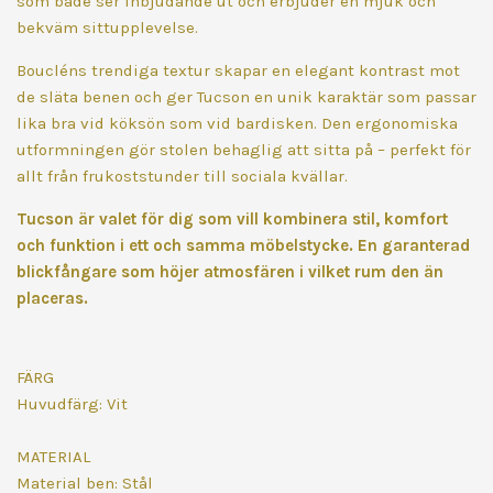
som både ser inbjudande ut och erbjuder en mjuk och
bekväm sittupplevelse.
Boucléns trendiga textur skapar en elegant kontrast mot
de släta benen och ger Tucson en unik karaktär som passar
lika bra vid köksön som vid bardisken. Den ergonomiska
utformningen gör stolen behaglig att sitta på – perfekt för
allt från frukoststunder till sociala kvällar.
Tucson är valet för dig som vill kombinera stil, komfort
och funktion i ett och samma möbelstycke. En garanterad
blickfångare som höjer atmosfären i vilket rum den än
placeras.
FÄRG
Huvudfärg: Vit
MATERIAL
Material ben: Stål