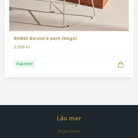
BISBEE Barstol 2-pack (beige)
2 299 kr
Fraktfritt!
Läs mer
Köpvillkor